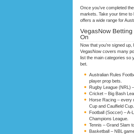
Once you’ve completed these
markets. Take your time t
offers a wide range for Austr
VegasNow Betting
On
Now that you’re signed up, le
VegasNow covers many popul
list the main categories so
bet.
Australian Rules Footba
player prop bets.
Rugby League (NRL) – h
Cricket – Big Bash Lea
Horse Racing – every m
Cup and Caulfield Cup.
Football (Soccer) – A-
Champions League.
Tennis – Grand Slam 
Basketball – NBL games