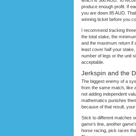
which is 360 AUD. To recove
produce enough profit. If e
you are down 85 AUD. That
winning ticket before you c
I recommend tracking three
the total stake, the minimum
and the maximum return if al
least cover half your stake,
number of legs or the unit s
acceptable.
Jerkspin and the Di
The biggest enemy of a syst
from the same match, like a
not adding independent valu
mathematics punishes them. I
because of that result, you
Stick to different matches o
game’s line, another game’s 
horse racing, pick races th