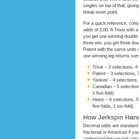
singles on top of that, giv
break-even point.
For a quick reference, cons
odds of 2.00. A Trixie with 
you get one winning double 
three win, you get three do
Patent with the same units 
one winning leg returns som
Trixie – 3 selections, 4
Patent – 3 selections, 7
Yankee – 4 selections, 1
Canadian – 5 selections
1 five-fold).
Heinz – 6 selections, 5
five-folds, 1 six-fold).
How Jerkspin Hand
Decimal odds are standard in
fractional or American if you
understand the payout calc