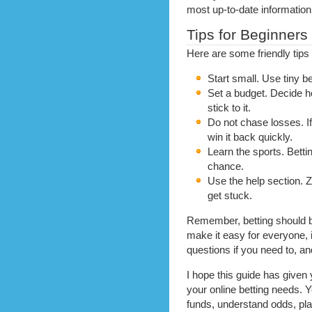
most up-to-date information
Tips for Beginners
Here are some friendly tips
Start small. Use tiny b
Set a budget. Decide 
stick to it.
Do not chase losses. If
win it back quickly.
Learn the sports. Bett
chance.
Use the help section. 
get stuck.
Remember, betting should be
make it easy for everyone, 
questions if you need to, a
I hope this guide has given
your online betting needs.
funds, understand odds, pla