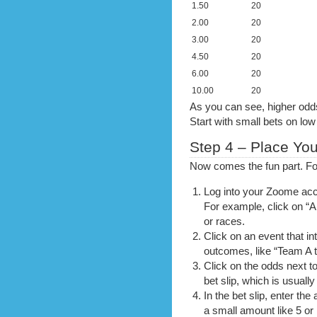
1.50
20
2.00
20
3.00
20
4.50
20
6.00
20
10.00
20
As you can see, higher odds 
Start with small bets on low
Step 4 – Place You
Now comes the fun part. Foll
Log into your Zoome acco
For example, click on “
or races.
Click on an event that int
outcomes, like “Team A t
Click on the odds next t
bet slip, which is usually
In the bet slip, enter the
a small amount like 5 or 