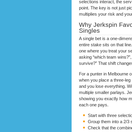
selections interact, the ser
point. The key is not just 
multiplies your risk and your
Why Jerkspin Favo
Singles
A single bet is a one-dimen
entire stake sits on that li
one where you treat your sel
asking “which team wins?”
survive?” That shift change
For a punter in Melbourne 
when you place a three-leg 
and you lose everything. Wit
multiple smaller parlays. J
showing you exactly how m
each one pays.
Start with three select
Group them into a 2/3 
Check that the combined