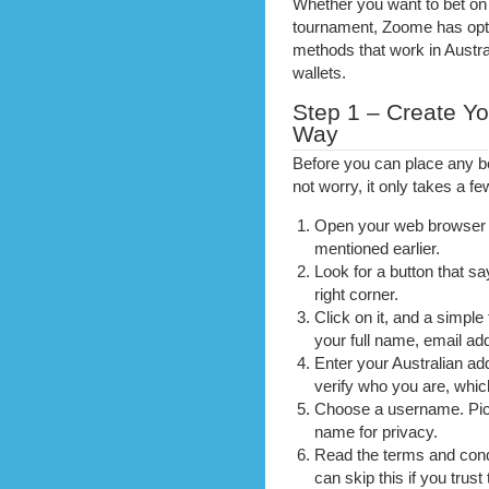
Whether you want to bet on
tournament, Zoome has opti
methods that work in Austral
wallets.
Step 1 – Create Y
Way
Before you can place any b
not worry, it only takes a f
Open your web browser a
mentioned earlier.
Look for a button that say
right corner.
Click on it, and a simple 
your full name, email a
Enter your Australian a
verify who you are, whic
Choose a username. Pick
name for privacy.
Read the terms and condi
can skip this if you trust