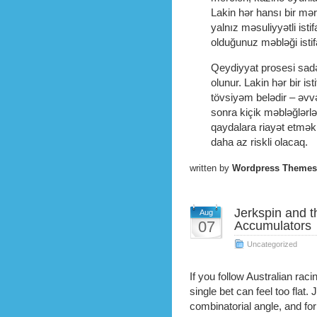
Lakin hər hansı bir mər
yalnız məsuliyyətli isti
olduğunuz məbləği isti
Qeydiyyat prosesi sadə
olunur. Lakin hər bir is
tövsiyəm belədir – əvv
sonra kiçik məbləğlərl
qaydalara riayət etmək
daha az riskli olacaq.
written by
Wordpress Themes
Jerkspin and t
Aug
07
Accumulators
Uncategorized
If you follow Australian ra
single bet can feel too flat
combinatorial angle, and fo