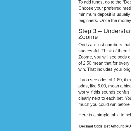
To add funds, go to the “Dep
Choose your preferred meth
minimum deposit is usually 
beginners. Once the money i
Step 3 – Understa
Zoome
Odds are just numbers that 
successful. Think of them l
Zoome, you will see odds d
of 2.50 mean that for every 
win. That includes your origi
If you see odds of 1.80, it
odds, like 5.00, mean a bigg
worry if this sounds confusi
clearly next to each bet. Yo
much you could win before 
Here is a simple table to 
Decimal Odds
Bet Amount (AU