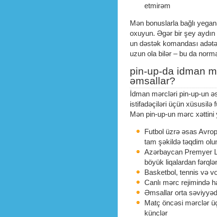
etmirəm
Mən bonuslarla bağlı yeganə
oxuyun. Əgər bir şey aydın 
un dəstək komandası adətə
uzun ola bilər – bu da norma
pin-up-da idman mə
əmsallar?
İdman mərcləri pin-up-un əs
istifadəçiləri üçün xüsusilə 
Mən pin-up-un mərc xəttini
Futbol üzrə əsas Avropa
tam şəkildə təqdim olu
Azərbaycan Premyer Liq
böyük liqalardan fərqlən
Basketbol, tennis və v
Canlı mərc rejimində ha
Əmsallar orta səviyyəd
Matç öncəsi mərclər üçü
künclər