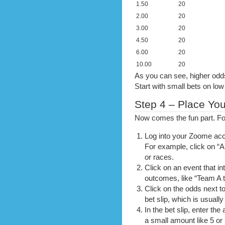
1.50
20
2.00
20
3.00
20
4.50
20
6.00
20
10.00
20
As you can see, higher odds 
Start with small bets on low
Step 4 – Place You
Now comes the fun part. Foll
Log into your Zoome acco
For example, click on “
or races.
Click on an event that int
outcomes, like “Team A t
Click on the odds next t
bet slip, which is usually
In the bet slip, enter the
a small amount like 5 or 