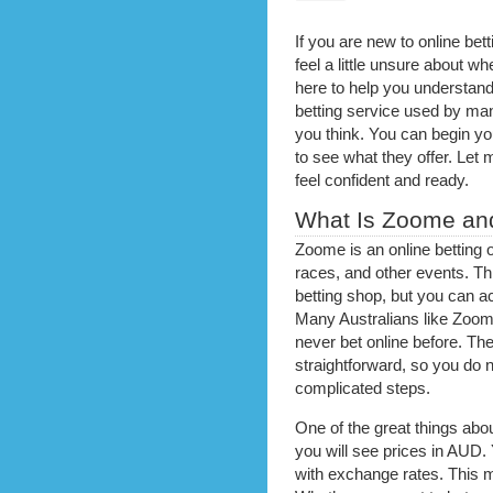
If you are new to online be
feel a little unsure about w
here to help you understand
betting service used by many
you think. You can begin yo
to see what they offer. Let
feel confident and ready.
What Is Zoome and
Zoome is an online betting o
races, and other events. Thin
betting shop, but you can 
Many Australians like Zoome
never bet online before. Th
straightforward, so you do 
complicated steps.
One of the great things abou
you will see prices in AUD.
with exchange rates. This m