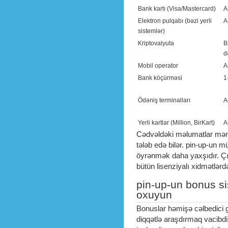
Bank kartı (Visa/Mastercard)
A
Elektron pulqabı (bəzi yerli
A
sistemlər)
Kriptovalyuta
B
d
Mobil operator
A
Bank köçürməsi
1
Ödəniş terminalları
A
Yerli kartlar (Million, BirKart)
A
Cədvəldəki məlumatlar mən
tələb edə bilər. pin-up-un mü
öyrənmək daha yaxşıdır. Çı
bütün lisenziyalı xidmətlərd
pin-up-un bonus sis
oxuyun
Bonuslar həmişə cəlbedici 
diqqətlə araşdırmaq vacibdi