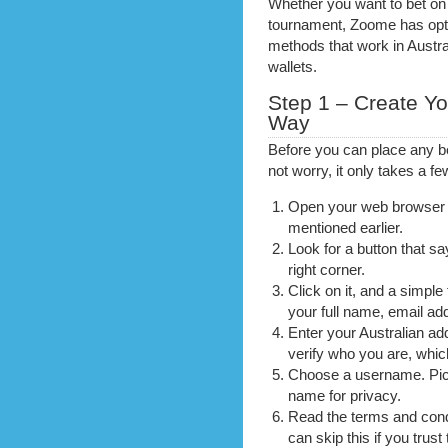
Whether you want to bet on
tournament, Zoome has opti
methods that work in Austral
wallets.
Step 1 – Create Y
Way
Before you can place any b
not worry, it only takes a f
Open your web browser a
mentioned earlier.
Look for a button that say
right corner.
Click on it, and a simple 
your full name, email a
Enter your Australian a
verify who you are, whic
Choose a username. Pick
name for privacy.
Read the terms and condi
can skip this if you trust