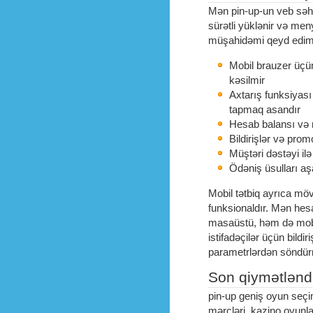
Mən pin-up-un veb səhi
sürətli yüklənir və meny
müşahidəmi qeyd edim
Mobil brauzer üçün
kəsilmir
Axtarış funksiyası 
tapmaq asandır
Hesab balansı və 
Bildirişlər və prom
Müştəri dəstəyi ilə 
Ödəniş üsulları aşa
Mobil tətbiq ayrıca m
funksionaldır. Mən hesa
masaüstü, həm də mobil 
istifadəçilər üçün bildir
parametrlərdən sönd
Son qiymətlənd
pin-up geniş oyun seçi
mərcləri, kazino oyunlar