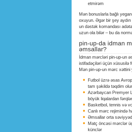
etmirəm
Mən bonuslarla bağlı yeganə
oxuyun. Əgər bir şey aydın 
un dəstək komandası adətə
uzun ola bilər – bu da norma
pin-up-da idman mə
əmsallar?
İdman mərcləri pin-up-un əs
istifadəçiləri üçün xüsusilə 
Mən pin-up-un mərc xəttini
Futbol üzrə əsas Avropa
tam şəkildə təqdim olu
Azərbaycan Premyer Liq
böyük liqalardan fərqlən
Basketbol, tennis və v
Canlı mərc rejimində ha
Əmsallar orta səviyyəd
Matç öncəsi mərclər üçü
künclər