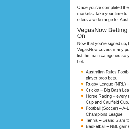
Once you’ve completed these
markets. Take your time t
offers a wide range for Austr
VegasNow Betting
On
Now that you’re signed up, le
VegasNow covers many popul
list the main categories so
bet.
Australian Rules Footba
player prop bets.
Rugby League (NRL) – h
Cricket – Big Bash Lea
Horse Racing – every m
Cup and Caulfield Cup.
Football (Soccer) – A-
Champions League.
Tennis – Grand Slam 
Basketball – NBL games