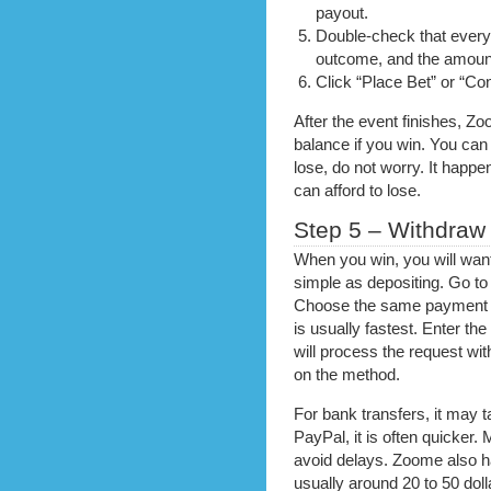
payout.
Double-check that everyt
outcome, and the amoun
Click “Place Bet” or “Con
After the event finishes, Z
balance if you win. You can 
lose, do not worry. It happe
can afford to lose.
Step 5 – Withdraw
When you win, you will want
simple as depositing. Go to
Choose the same payment me
is usually fastest. Enter t
will process the request wi
on the method.
For bank transfers, it may t
PayPal, it is often quicker.
avoid delays. Zoome also 
usually around 20 to 50 doll