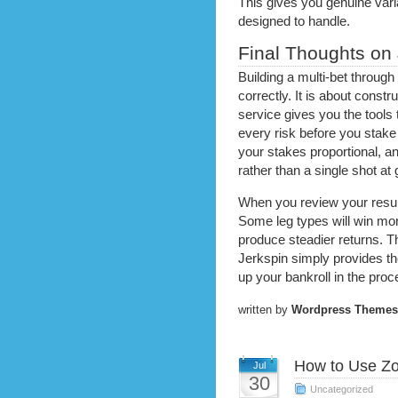
This gives you genuine vari
designed to handle.
Final Thoughts on 
Building a multi-bet through
correctly. It is about constru
service gives you the tools
every risk before you stake
your stakes proportional, an
rather than a single shot at 
When you review your results
Some leg types will win mor
produce steadier returns. T
Jerkspin simply provides the
up your bankroll in the proc
written by
Wordpress Themes
How to Use Zoo
Jul
30
Uncategorized