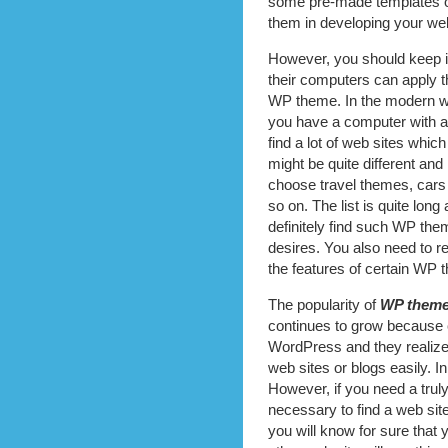
some pre-made templates o
them in developing your web
However, you should keep i
their computers can apply th
WP theme. In the modern wor
you have a computer with acc
find a lot of web sites whic
might be quite different an
choose travel themes, cars
so on. The list is quite lon
definitely find such WP the
desires. You also need to re
the features of certain WP t
The popularity of
WP them
continues to grow because 
WordPress and they realize 
web sites or blogs easily. 
However, if you need a truly
necessary to find a web sit
you will know for sure that 