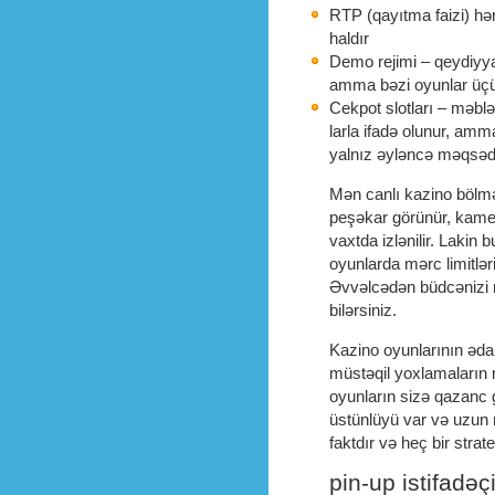
RTP (qayıtma faizi) hər
haldır
Demo rejimi – qeydiyy
amma bəzi oyunlar üçün
Cekpot slotları – məblə
larla ifadə olunur, am
yalnız əyləncə məqsəd
Mən canlı kazino bölmə
peşəkar görünür, kamer
vaxtda izlənilir. Lakin 
oyunlarda mərc limitləri
Əvvəlcədən büdcənizi m
bilərsiniz.
Kazino oyunlarının ədalə
müstəqil yoxlamaların n
oyunların sizə qazanc 
üstünlüyü var və uzun 
faktdır və heç bir stra
pin-up istifadə