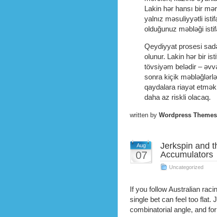
Lakin hər hansı bir mər
yalnız məsuliyyətli isti
olduğunuz məbləği isti
Qeydiyyat prosesi sadə
olunur. Lakin hər bir is
tövsiyəm belədir – əvv
sonra kiçik məbləğlərl
qaydalara riayət etmək
daha az riskli olacaq.
written by
Wordpress Themes
Jerkspin and t
Aug
07
Accumulators
Uncategorized
If you follow Australian ra
single bet can feel too flat
combinatorial angle, and fo