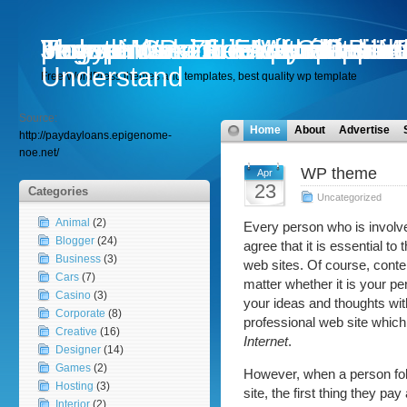
Theme WP – free WordPress 
pin-up markası haqqında dürü
Jerkspin and the Math of Bui
How to Use Zoome for Online B
VegasNow – Friendly Support f
Jerkspin and the Australian M
Vavada Casino Free Spins – P
Hogyan ismerd fel és állítsd m
Understand
Free WordPress themes and templates, best quality wp template
Source:
Home
About
Advertise
http://paydayloans.epigenome-
noe.net/
WP theme
Apr
23
Categories
Uncategorized
Animal
(2)
Every person who is involv
Blogger
(24)
agree that it is essential to
Business
(3)
web sites. Of course, conte
Cars
(7)
matter whether it is your p
Casino
(3)
your ideas and thoughts with
Corporate
(8)
professional web site which
Creative
(16)
Internet
.
Designer
(14)
Games
(2)
However, when a person foll
Hosting
(3)
site, the first thing they pay
Interior
(2)