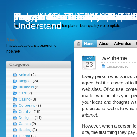
Theme WP – free WordPress 
pin-up markası haqqında dürü
Jerkspin and the Math of Bui
How to Use Zoome for Online B
VegasNow – Friendly Support f
Jerkspin and the Australian M
Vavada Casino Free Spins – P
Hogyan ismerd fel és állítsd m
Understand
Free WordPress themes and templates, best quality wp template
Source:
Home
About
Advertise
http://paydayloans.epigenome-
noe.net/
WP theme
Apr
23
Categories
Uncategorized
Animal
(2)
Every person who is involv
Blogger
(24)
agree that it is essential to
Business
(3)
web sites. Of course, conte
Cars
(7)
matter whether it is your p
Casino
(3)
your ideas and thoughts with
Corporate
(8)
professional web site which
Creative
(16)
Internet
.
Designer
(14)
Games
(2)
However, when a person foll
Hosting
(3)
site, the first thing they pay
Interior
(2)