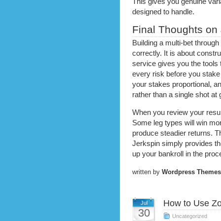
This gives you genuine vari
designed to handle.
Final Thoughts on 
Building a multi-bet through
correctly. It is about constru
service gives you the tools
every risk before you stake
your stakes proportional, an
rather than a single shot at 
When you review your results
Some leg types will win mor
produce steadier returns. T
Jerkspin simply provides the
up your bankroll in the proc
written by
Wordpress Themes
How to Use Zoo
Jul
30
Uncategorized