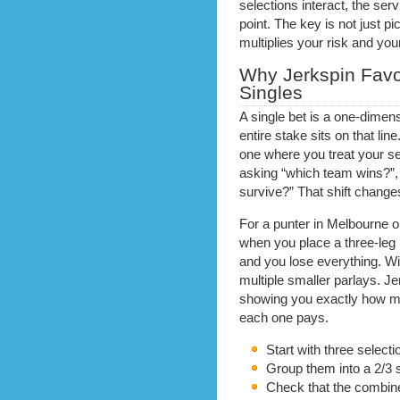
selections interact, the ser
point. The key is not just 
multiplies your risk and your
Why Jerkspin Favo
Singles
A single bet is a one-dimen
entire stake sits on that li
one where you treat your sel
asking “which team wins?”
survive?” That shift change
For a punter in Melbourne 
when you place a three-leg 
and you lose everything. Wit
multiple smaller parlays. J
showing you exactly how m
each one pays.
Start with three select
Group them into a 2/3 
Check that the combined