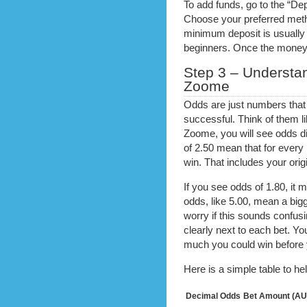
To add funds, go to the “Dep
Choose your preferred meth
minimum deposit is usually 
beginners. Once the money i
Step 3 – Understa
Zoome
Odds are just numbers that 
successful. Think of them l
Zoome, you will see odds d
of 2.50 mean that for every 
win. That includes your origi
If you see odds of 1.80, it
odds, like 5.00, mean a bigg
worry if this sounds confusi
clearly next to each bet. Yo
much you could win before 
Here is a simple table to 
Decimal Odds
Bet Amount (AU