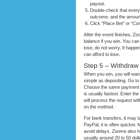
payout.
Double-check that everyt
outcome, and the amoun
Click “Place Bet” or “Con
After the event finishes, Z
balance if you win. You can 
lose, do not worry. It happe
can afford to lose.
Step 5 – Withdraw
When you win, you will want
simple as depositing. Go to
Choose the same payment me
is usually fastest. Enter t
will process the request wi
on the method.
For bank transfers, it may t
PayPal, it is often quicker.
avoid delays. Zoome also 
usually around 20 to 50 doll