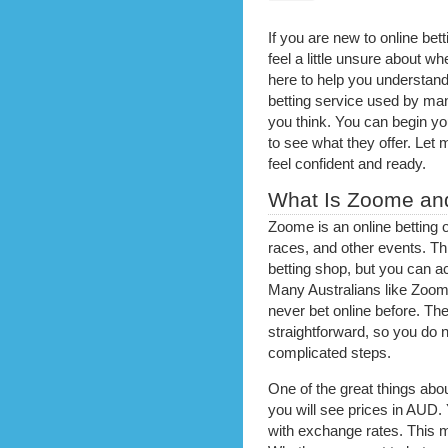
If you are new to online be
feel a little unsure about w
here to help you understand
betting service used by many
you think. You can begin yo
to see what they offer. Let
feel confident and ready.
What Is Zoome and
Zoome is an online betting o
races, and other events. Thin
betting shop, but you can 
Many Australians like Zoome
never bet online before. Th
straightforward, so you do 
complicated steps.
One of the great things abou
you will see prices in AUD.
with exchange rates. This m