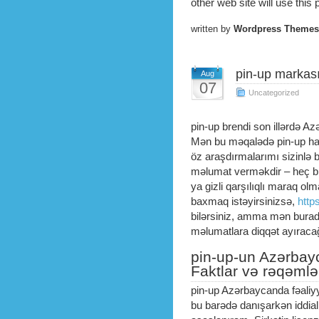
other web site will use this
written by
Wordpress Themes
pin-up markas
Aug
07
Uncategorized
pin-up brendi son illərdə Az
Mən bu məqalədə pin-up haqqı
öz araşdırmalarımı sizinlə
məlumat verməkdir – heç bir 
ya gizli qarşılıqlı maraq ol
baxmaq istəyirsinizsə,
http
bilərsiniz, amma mən burad
məlumatlara diqqət ayırac
pin-up-un Azərbay
Faktlar və rəqəmlə
pin-up Azərbaycanda fəaliy
bu barədə danışarkən iddia