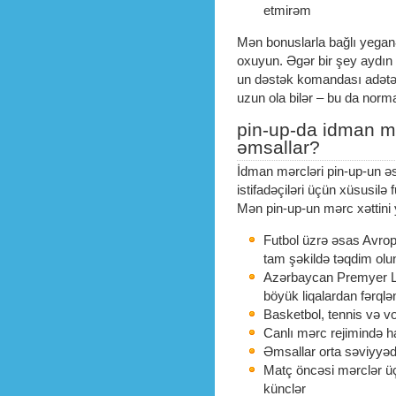
etmirəm
Mən bonuslarla bağlı yeganə
oxuyun. Əgər bir şey aydın 
un dəstək komandası adətə
uzun ola bilər – bu da norma
pin-up-da idman mə
əmsallar?
İdman mərcləri pin-up-un əs
istifadəçiləri üçün xüsusilə 
Mən pin-up-un mərc xəttini
Futbol üzrə əsas Avropa
tam şəkildə təqdim olu
Azərbaycan Premyer Liq
böyük liqalardan fərqlən
Basketbol, tennis və v
Canlı mərc rejimində ha
Əmsallar orta səviyyəd
Matç öncəsi mərclər üçü
künclər