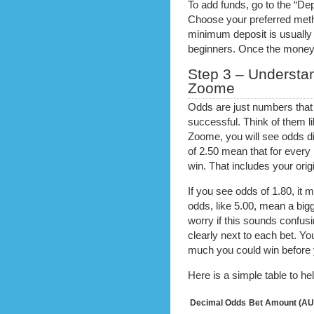
To add funds, go to the “Dep
Choose your preferred meth
minimum deposit is usually 
beginners. Once the money i
Step 3 – Understa
Zoome
Odds are just numbers that 
successful. Think of them l
Zoome, you will see odds d
of 2.50 mean that for every 
win. That includes your origi
If you see odds of 1.80, it
odds, like 5.00, mean a bigg
worry if this sounds confusi
clearly next to each bet. Yo
much you could win before 
Here is a simple table to 
Decimal Odds
Bet Amount (AU