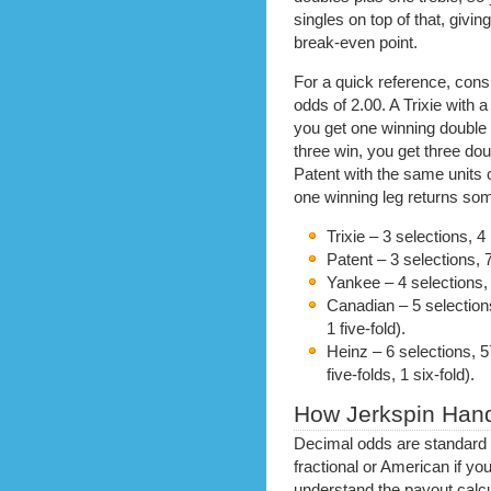
singles on top of that, giv
break-even point.
For a quick reference, cons
odds of 2.00. A Trixie with 
you get one winning double 
three win, you get three do
Patent with the same units 
one winning leg returns som
Trixie – 3 selections, 4
Patent – 3 selections, 7
Yankee – 4 selections, 1
Canadian – 5 selections
1 five-fold).
Heinz – 6 selections, 5
five-folds, 1 six-fold).
How Jerkspin Hand
Decimal odds are standard in
fractional or American if you
understand the payout calc