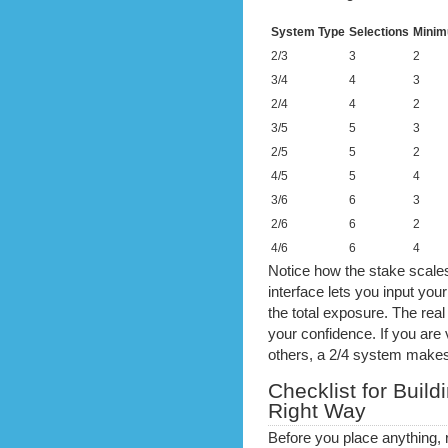
System Type
Selections
Minim
2/3
3
2
3/4
4
3
2/4
4
2
3/5
5
3
2/5
5
2
4/5
5
4
3/6
6
3
2/6
6
2
4/6
6
4
Notice how the stake scale
interface lets you input you
the total exposure. The rea
your confidence. If you are
others, a 2/4 system make
Checklist for Build
Right Way
Before you place anything, r