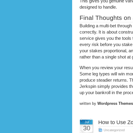
This gives you genuine vari
designed to handle.
Final Thoughts on 
Building a multi-bet through
correctly. It is about constru
service gives you the tools
every risk before you stake
your stakes proportional, an
rather than a single shot at 
When you review your results
Some leg types will win mor
produce steadier returns. T
Jerkspin simply provides the
up your bankroll in the proc
written by
Wordpress Themes
How to Use Zoo
Jul
30
Uncategorized