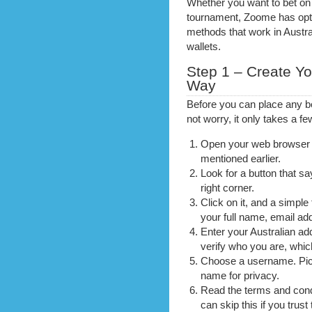
Whether you want to bet on
tournament, Zoome has opti
methods that work in Austral
wallets.
Step 1 – Create Y
Way
Before you can place any b
not worry, it only takes a f
Open your web browser a
mentioned earlier.
Look for a button that say
right corner.
Click on it, and a simple 
your full name, email a
Enter your Australian a
verify who you are, whic
Choose a username. Pick
name for privacy.
Read the terms and condi
can skip this if you trust