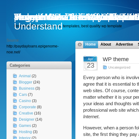
Theme WP – free WordPress 
pin-up markası haqqında dürü
Jerkspin and the Math of Bui
How to Use Zoome for Online B
VegasNow – Friendly Support f
Jerkspin and the Australian M
Vavada Casino Free Spins – P
Hogyan ismerd fel és állítsd m
Understand
Free WordPress themes and templates, best quality wp template
Source:
Home
About
Advertise
http://paydayloans.epigenome-
noe.net/
WP theme
Apr
23
Categories
Uncategorized
Animal
(2)
Every person who is involv
Blogger
(24)
agree that it is essential to
Business
(3)
web sites. Of course, conte
Cars
(7)
matter whether it is your p
Casino
(3)
your ideas and thoughts with
Corporate
(8)
professional web site which
Creative
(16)
Internet
.
Designer
(14)
Games
(2)
However, when a person foll
Hosting
(3)
site, the first thing they pay
Interior
(2)