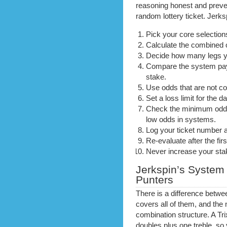
reasoning honest and preven
random lottery ticket. Jerks
Pick your core selections
Calculate the combined od
Decide how many legs you 
Compare the system payo
stake.
Use odds that are not cor
Set a loss limit for the d
Check the minimum odds
low odds in systems.
Log your ticket number a
Re-evaluate after the firs
Never increase your sta
Jerkspin’s System 
Punters
There is a difference betwe
covers all of them, and the
combination structure. A Tr
doubles plus one treble, so 