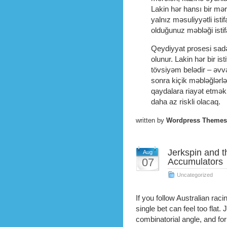
Lakin hər hansı bir mər
yalnız məsuliyyətli isti
olduğunuz məbləği isti
Qeydiyyat prosesi sadə
olunur. Lakin hər bir is
tövsiyəm belədir – əvv
sonra kiçik məbləğlərl
qaydalara riayət etmək
daha az riskli olacaq.
written by
Wordpress Themes
Jerkspin and t
Aug
07
Accumulators
Uncategorized
If you follow Australian ra
single bet can feel too flat
combinatorial angle, and fo