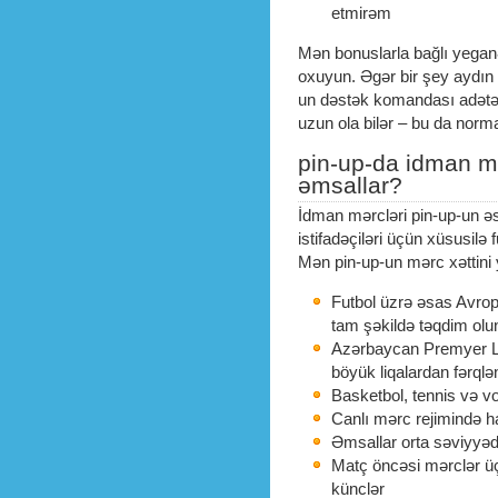
etmirəm
Mən bonuslarla bağlı yeganə
oxuyun. Əgər bir şey aydın 
un dəstək komandası adətə
uzun ola bilər – bu da norma
pin-up-da idman mə
əmsallar?
İdman mərcləri pin-up-un əs
istifadəçiləri üçün xüsusilə 
Mən pin-up-un mərc xəttini
Futbol üzrə əsas Avropa
tam şəkildə təqdim olu
Azərbaycan Premyer Liq
böyük liqalardan fərqlən
Basketbol, tennis və v
Canlı mərc rejimində ha
Əmsallar orta səviyyəd
Matç öncəsi mərclər üçü
künclər