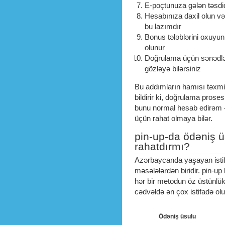
E-poçtunuza gələn təsdiq
Hesabınıza daxil olun və
bu lazımdır
Bonus tələblərini oxuyu
olunur
Doğrulama üçün sənədlər
gözləyə bilərsiniz
Bu addımların hamısı təxmin
bildirir ki, doğrulama prose
bunu normal hesab edirəm – 
üçün rahat olmaya bilər.
pin-up-da ödəniş ü
rahatdırmı?
Azərbaycanda yaşayan istif
məsələlərdən biridir. pin-up
hər bir metodun öz üstünlük
cədvəldə ən çox istifadə ol
Ödəniş üsulu