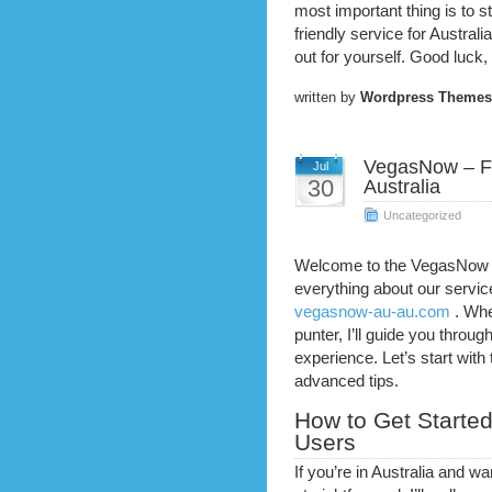
most important thing is to s
friendly service for Australi
out for yourself. Good luck
written by
Wordpress Themes
VegasNow – Fri
Jul
30
Australia
Uncategorized
Welcome to the VegasNow he
everything about our service,
vegasnow-au-au.com
. Whe
punter, I’ll guide you throug
experience. Let’s start wit
advanced tips.
How to Get Started
Users
If you’re in Australia and w