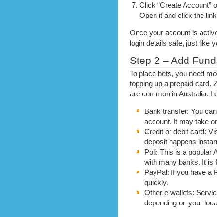
Click “Create Account” or
Open it and click the lin
Once your account is active
login details safe, just lik
Step 2 – Add Fund
To place bets, you need mon
topping up a prepaid card.
are common in Australia. Le
Bank transfer: You can
account. It may take o
Credit or debit card: 
deposit happens instant
Poli: This is a popular
with many banks. It is 
PayPal: If you have a 
quickly.
Other e-wallets: Service
depending on your loca