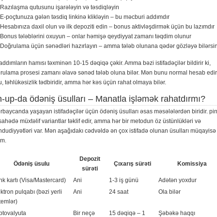
Razılaşma qutusunu işarələyin və təsdiqləyin
E-poçtunuza gələn təsdiq linkinə klikləyin – bu məcburi addımdır
Hesabınıza daxil olun və ilk depoziti edin – bonus aktivləşdirmək üçün bu lazımdır
Bonus tələblərini oxuyun – onlar həmişə qeydiyyat zamanı təqdim olunur
Doğrulama üçün sənədləri hazırlayın – amma tələb olunana qədər gözləyə bilərsin
addımların hamısı təxminən 10-15 dəqiqə çəkir. Amma bəzi istifadəçilər bildirir ki,
rulama prosesi zamanı əlavə sənəd tələb oluna bilər. Mən bunu normal hesab edi
u, təhlükəsizlik tədbiridir, amma hər kəs üçün rahat olmaya bilər.
n-up-da ödəniş üsulları – Manatla işləmək rahatdırmı?
rbaycanda yaşayan istifadəçilər üçün ödəniş üsulları əsas məsələlərdən biridir. pi
sahədə müxtəlif variantlar təklif edir, amma hər bir metodun öz üstünlükləri və
dudiyyətləri var. Mən aşağıdakı cədvəldə ən çox istifadə olunan üsulları müqayisə
im.
Depozit
Ödəniş üsulu
Çıxarış sürəti
Komissiya
sürəti
k kartı (Visa/Mastercard)
Ani
1-3 iş günü
Adətən yoxdur
ktron pulqabı (bəzi yerli
Ani
24 saat
Ola bilər
temlər)
ptovalyuta
Bir neçə
15 dəqiqə – 1
Şəbəkə haqqı