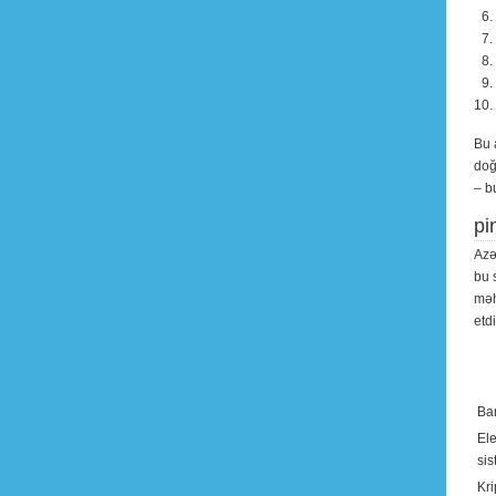
Bu 
doğ
– b
pi
Azə
bu 
məh
etd
Ban
Ele
sis
Kri