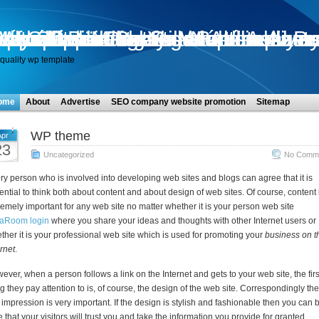
WordPress themes and template
qqında dürüst rəy – Nə bilməliyə
Math of Building Balanced Accumu
for Online Betting in Australia
ly Support for Your Bets in Austr
Australian Market – What Local P
e Spins – Praktikus lépések a n
és állítsd meg a tiltet online sz
quality wp template
ome
About
Advertise
SEO company website promotion
Sitemap
WP theme
Apr
23
Uncategorized
No Comme
ry person who is involved into developing web sites and blogs can agree that it is
ential to think both about content and about design of web sites. Of course, content 
remely important for any web site no matter whether it is your person web site
aRoom login
where you share your ideas and thoughts with other Internet users or
ther it is your professional web site which is used for promoting your
business on t
rnet
.
ever, when a person follows a link on the Internet and gets to your web site, the firs
ng they pay attention to is, of course, the design of the web site. Correspondingly the
st impression is very important. If the design is stylish and fashionable then you can 
 that your visitors will trust you and take the information you provide for granted.