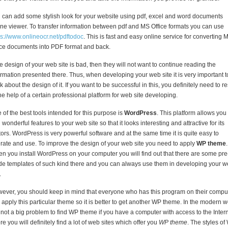
 can add some stylish look for your website using pdf, excel and word documents
ine viewer. To transfer information between pdf and MS Office formats you can use
ps://www.onlineocr.net/pdftodoc
. This is fast and easy online service for converting 
ice documents into PDF format and back.
the design of your web site is bad, then they will not want to continue reading the
ormation presented there. Thus, when developing your web site it is very important t
k about the design of it. If you want to be successful in this, you definitely need to re
the help of a certain professional platform for web site developing.
 of the best tools intended for this purpose is
WordPress
. This platform allows you 
wonderful features to your web site so that it looks interesting and attractive for its
itors. WordPress is very powerful software and at the same time it is quite easy to
rate and use. To improve the design of your web site you need to apply
WP theme
.
n you install WordPress on your computer you will find out that there are some pre
e templates of such kind there and you can always use them in developing your 
.
ever, you should keep in mind that everyone who has this program on their compu
 apply this particular theme so it is better to get another WP theme. In the modern w
is not a big problem to find WP theme if you have a computer with access to the Intern
e you will definitely find a lot of web sites which offer you
WP theme
. The styles of