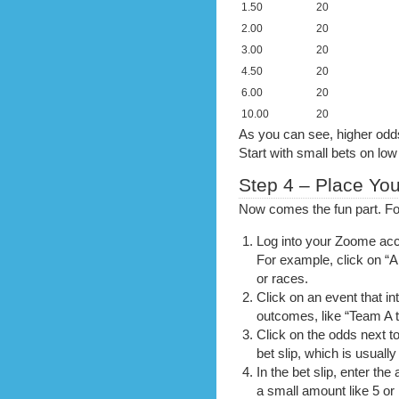
1.50
20
2.00
20
3.00
20
4.50
20
6.00
20
10.00
20
As you can see, higher odds 
Start with small bets on low
Step 4 – Place You
Now comes the fun part. Foll
Log into your Zoome acco
For example, click on “
or races.
Click on an event that int
outcomes, like “Team A t
Click on the odds next t
bet slip, which is usually
In the bet slip, enter the
a small amount like 5 or 