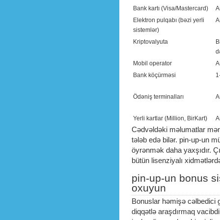
Bank kartı (Visa/Mastercard)
A
Elektron pulqabı (bəzi yerli
A
sistemlər)
Kriptovalyuta
B
d
Mobil operator
A
Bank köçürməsi
1
Ödəniş terminalları
A
Yerli kartlar (Million, BirKart)
A
Cədvəldəki məlumatlar mən
tələb edə bilər. pin-up-un mü
öyrənmək daha yaxşıdır. Çı
bütün lisenziyalı xidmətlərd
pin-up-un bonus sis
oxuyun
Bonuslar həmişə cəlbedici 
diqqətlə araşdırmaq vacibdi