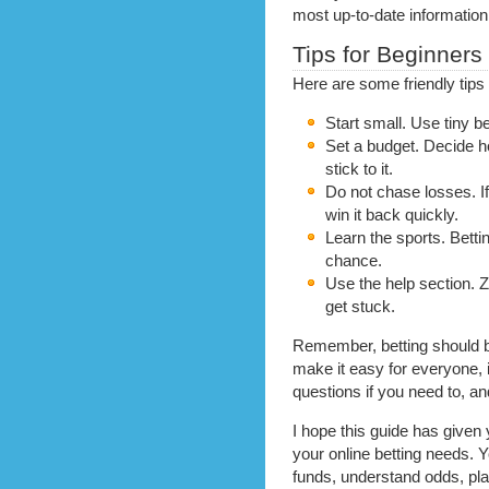
most up-to-date information
Tips for Beginners
Here are some friendly tips
Start small. Use tiny b
Set a budget. Decide 
stick to it.
Do not chase losses. If
win it back quickly.
Learn the sports. Bett
chance.
Use the help section. 
get stuck.
Remember, betting should be
make it easy for everyone, 
questions if you need to, a
I hope this guide has given
your online betting needs.
funds, understand odds, pla