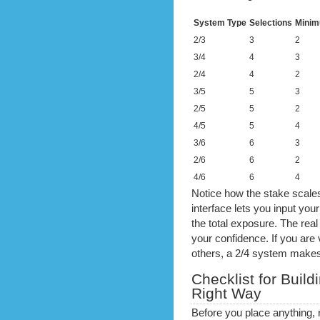
System Type
Selections
Minim
2/3
3
2
3/4
4
3
2/4
4
2
3/5
5
3
2/5
5
2
4/5
5
4
3/6
6
3
2/6
6
2
4/6
6
4
Notice how the stake scale
interface lets you input you
the total exposure. The rea
your confidence. If you are
others, a 2/4 system make
Checklist for Build
Right Way
Before you place anything, r