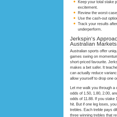
Keep your total stake pr
excitement.
Review the worst-case 
Use the cash-out option
Track your results afte
underperform.
Jerkspin’s Approac
Australian Markets
Australian sports offer uniq
games swing on momentum, 
short-priced favourite. Jer
makes a bet safer. It teach
can actually reduce varianc
allow yourself to drop one or
Let me walk you through a 
odds of 1.50, 1.80, 2.00, a
odds of 11.88. If you stake
hit. But if one leg loses, y
trebles. Each treble pays dif
three winning trebles that re