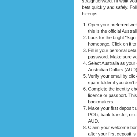
straightforward. I’ll walk y
bets quickly and safely. Fol
hiccups.
Open your preferred we
this is the official Austra
Look for the bright “Sign 
homepage. Click on it to 
Fill in your personal det
password. Make sure your
Select Australia as your
Australian Dollars (AUD) 
Verify your email by cli
spam folder if you don’t s
Complete the identity ch
licence or passport. This
bookmakers.
Make your first deposit 
POLi, bank transfer, or 
AUD.
Claim your welcome bonu
after your first deposit i