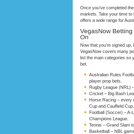
Once you’ve completed these
markets. Take your time t
offers a wide range for Austr
VegasNow Betting
On
Now that you’re signed up, le
VegasNow covers many popul
list the main categories so
bet.
Australian Rules Footba
player prop bets.
Rugby League (NRL) – h
Cricket – Big Bash Lea
Horse Racing – every m
Cup and Caulfield Cup.
Football (Soccer) – A-
Champions League.
Tennis – Grand Slam 
Basketball – NBL games