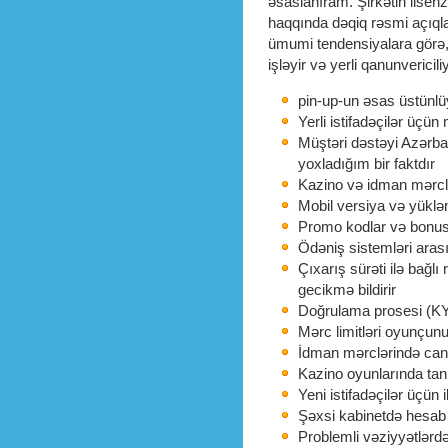
əsaslanıram. Şirkətin lisenz
haqqında dəqiq rəsmi açıq
ümumi tendensiyalara görə, 
işləyir və yerli qanunverici
pin-up-un əsas üstünlü
Yerli istifadəçilər üçü
Müştəri dəstəyi Azərba
yoxladığım bir faktdır
Kazino və idman mərclər
Mobil versiya və yükl
Promo kodlar və bonus
Ödəniş sistemləri arası
Çıxarış sürəti ilə bağlı r
gecikmə bildirir
Doğrulama prosesi (KY
Mərc limitləri oyunçunu
İdman mərclərində canlı
Kazino oyunlarında tan
Yeni istifadəçilər üçün 
Şəxsi kabinetdə hesab i
Problemli vəziyyətlərdə 