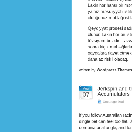
Lakin hər hansı bir mər
yalnız məsuliyyətli isti
olduğunuz məbləği isti
Qeydiyyat prosesi sadə
olunur. Lakin hər bir is
tövsiyəm belədir – əvv
sonra kiçik məbləğlərl
qaydalara riayət etmək
daha az riskli olacaq.
written by
Wordpress Themes
Jerkspin and t
Aug
07
Accumulators
Uncategorized
If you follow Australian ra
single bet can feel too flat
combinatorial angle, and fo