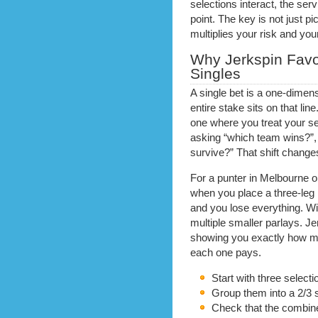
selections interact, the ser
point. The key is not just 
multiplies your risk and your
Why Jerkspin Favo
Singles
A single bet is a one-dimen
entire stake sits on that li
one where you treat your sel
asking “which team wins?”
survive?” That shift change
For a punter in Melbourne 
when you place a three-leg 
and you lose everything. Wit
multiple smaller parlays. J
showing you exactly how m
each one pays.
Start with three select
Group them into a 2/3 
Check that the combined