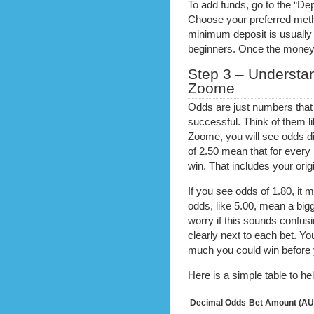
To add funds, go to the “Dep
Choose your preferred meth
minimum deposit is usually 
beginners. Once the money i
Step 3 – Understa
Zoome
Odds are just numbers that 
successful. Think of them l
Zoome, you will see odds d
of 2.50 mean that for every 
win. That includes your origi
If you see odds of 1.80, it
odds, like 5.00, mean a bigg
worry if this sounds confusi
clearly next to each bet. Yo
much you could win before 
Here is a simple table to 
Decimal Odds
Bet Amount (AU