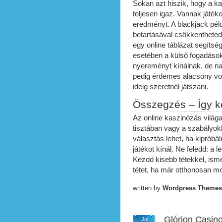
Sokan azt hiszik, hogy a k
teljesen igaz. Vannak játéko
eredményt. A blackjack példá
betartásával csökkentheted
egy online táblázat segítség
esetében a külső fogadások
nyereményt kínálnak, de na
pedig érdemes alacsony vola
ideig szeretnél játszani.
Összegzés – Így k
Az online kaszinózás világ
tisztában vagy a szabályok
választás lehet, ha kipróbá
játékot kínál. Ne feledd: a 
Kezdd kisebb tétekkel, isme
tétet, ha már otthonosan m
written by
Wordpress Themes
Glórion Casino
Jul