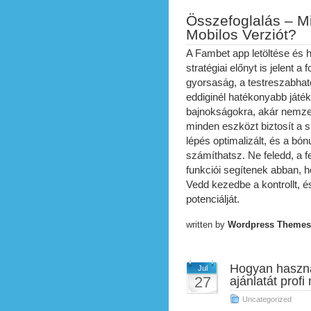
Összefoglalás – Mi
Mobilos Verziót?
A Fambet app letöltése és
stratégiai előnyt is jelent
gyorsaság, a testreszabhat
eddiginél hatékonyabb játé
bajnokságokra, akár nemze
minden eszközt biztosít a si
lépés optimalizált, és a 
számíthatsz. Ne feledd, a fe
funkciói segítenek abban, 
Vedd kezedbe a kontrollt, é
potenciálját.
written by
Wordpress Themes
Hogyan használ
Jul
27
ajánlatát prof
Uncategorized