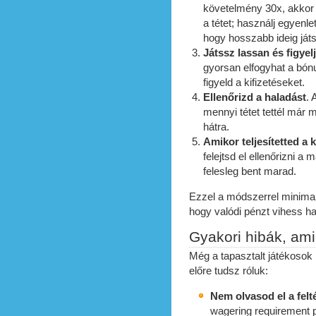
követelmény 30x, akkor 3
a tétet; használj egyenle
hogy hosszabb ideig ját
Játssz lassan és figyelj
gyorsan elfogyhat a bón
figyeld a kifizetéseket.
Ellenőrizd a haladást
. 
mennyi tétet tettél már
hátra.
Amikor teljesítetted a
felejtsd el ellenőrizni a m
felesleg bent marad.
Ezzel a módszerrel minimal
hogy valódi pénzt vihess h
Gyakori hibák, amik
Még a tapasztalt játékosok i
előre tudsz róluk:
Nem olvasod el a felt
wagering requirement p