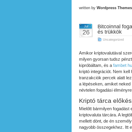
written by
Wordpress Themes
Bitcoinnal fog
Jul
26
és trükkök
Uncategorized
Amikor kriptovalutával szer
milyen gyorsan tudsz pénzt
kipróbáltam, és a
fambet h
kriptó integrációt. Nem kell 
tranzakciók percek alatt l
a lépéseken, amiket neked 
névtelen fogadási élményre
Kriptó tárca előké
Mielőtt bármilyen fogadást
kriptovaluta tárcára. A leg
mellett dönt, de én személy
nagyobb összegekhez. Itt eg