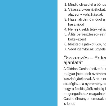
Mindig olvasd el a bónus
Válassz olyan játékoka
alacsony volatilitásúak
Használj demó módot a j
használod
Ne félj kisebb tétekkel 
Állíts be veszteség- és 
költekezést
Időzítsd a játékot úgy, 
Vedd igénybe az ügyféls
Összegzés – Érdem
ajánlatát
A Glórion Casino befizetés 
magyar játékosok számára,
kaszinó játékaival. A részle
stratégiával a nyereményede
hogy a felelős játék mindig 
megengedhetsz magadnak. Ha
Casino élménye nemcsak sz
is lehet.