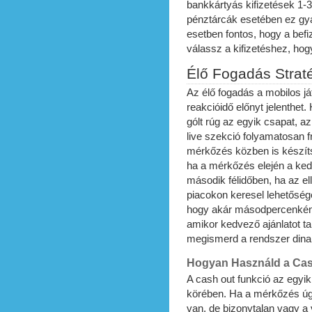
bankkártyás kifizetések 1-
pénztárcák esetében ez gya
esetben fontos, hogy a be
válassz a kifizetéshez, hog
Élő Fogadás Strat
Az élő fogadás a mobilos j
reakcióidő előnyt jelenthe
gólt rúg az egyik csapat, 
live szekció folyamatosan f
mérkőzés közben is készíts
ha a mérkőzés elején a ke
második félidőben, ha az ell
piacokon keresel lehetőség
hogy akár másodpercenként
amikor kedvező ajánlatot t
megismerd a rendszer dina
Hogyan Használd a Cas
A cash out funkció az egyi
körében. Ha a mérkőzés úg
van, de bizonytalan vagy a