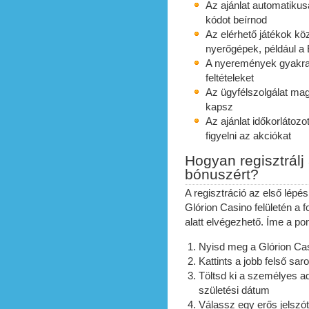
Az ajánlat automatikusa
kódot beírnod
Az elérhető játékok kö
nyerőgépek, például a
A nyeremények gyakran 
feltételeket
Az ügyfélszolgálat mag
kapsz
Az ajánlat időkorlátoz
figyelni az akciókat
Hogyan regisztrálj
bónuszért?
A regisztráció az első lépé
Glórion Casino felületén a
alatt elvégezhető. Íme a po
Nyisd meg a Glórion Cas
Kattints a jobb felső sa
Töltsd ki a személyes ad
születési dátum
Válassz egy erős jelszót