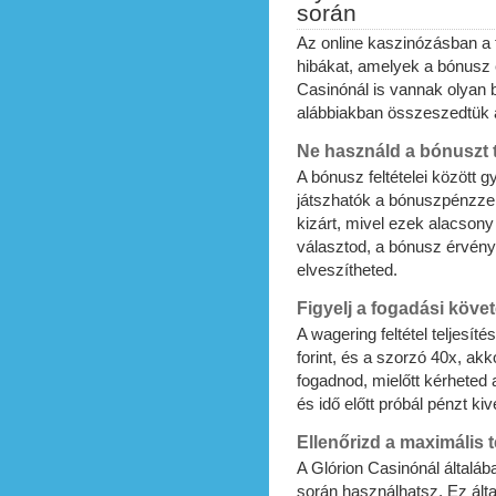
során
Az online kaszinózásban a 
hibákat, amelyek a bónusz 
Casinónál is vannak olyan 
alábbiakban összeszedtük 
Ne használd a bónuszt ti
A bónusz feltételei között 
játszhatók a bónuszpénzzel.
kizárt, mivel ezek alacson
választod, a bónusz érvény
elveszítheted.
Figyelj a fogadási köv
A wagering feltétel teljesít
forint, és a szorzó 40x, akk
fogadnod, mielőtt kérheted a
és idő előtt próbál pénzt k
Ellenőrizd a maximális t
A Glórion Casinónál általáb
során használhatsz. Ez ált