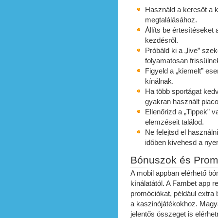
Használd a keresőt a 
megtalálásához.
Állíts be értesítéseke
kezdésről.
Próbáld ki a „live” sze
folyamatosan frissülne
Figyeld a „kiemelt” es
kínálnak.
Ha több sportágat kedve
gyakran használt piaco
Ellenőrizd a „Tippek” v
elemzéseit találod.
Ne felejtsd el használn
időben kivehesd a ny
Bónuszok és Promó
A mobil appban elérhető bó
kínálatától. A Fambet app r
promóciókat, például extra
a kaszinójátékokhoz. Magy
jelentős összeget is elérhe