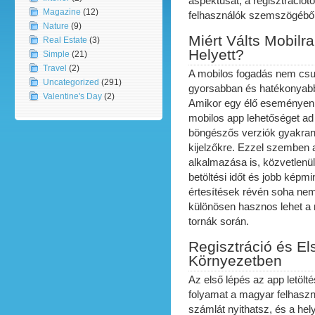
aspektusát, a regisztrációt
Magazine
(12)
felhasználók szemszögéből
Nature
(9)
Miért Válts Mobilr
Real Estate
(3)
Helyett?
Simple
(21)
Travel
(2)
A mobilos fogadás nem csup
Uncategorized
(291)
gyorsabban és hatékonyabb
Valentine's Day
(2)
Amikor egy élő eseményen
mobilos app lehetőséget ad
böngészős verziók gyakran 
kijelzőkre. Ezzel szemben 
alkalmazása is, közvetlenül
betöltési időt és jobb képm
értesítések révén soha ne
különösen hasznos lehet a
tornák során.
Regisztráció és E
Környezetben
Az első lépés az app letölté
folyamat a magyar felhaszn
számlát nyithatsz, és a hel