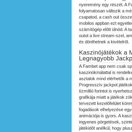
nyeremény egy részét. A F
folyamatosan változik a mér
csapatod, a cash out össze
mobilos appban ezt egyetle
számítógép előtt ülnöd. A t
outot a live stream-szel, am
és dönthetnek a kivételről.
Kaszinójátékok a 
Legnagyobb Jackp
A Fambet app nem csak spo
kaszinókínálattal is rendelk
asztalok mind elérhetők a 
Progresszív jackpot játéko
tízmillió forintot is nyerhet
grafikája miatt a játékok 
tervezett kezelőfelület kön
fogadások elhelyezése egysz
animációja is gyors. A kas
ingyenes pörgetések, szint
játékidőt anélkül, hogy plus