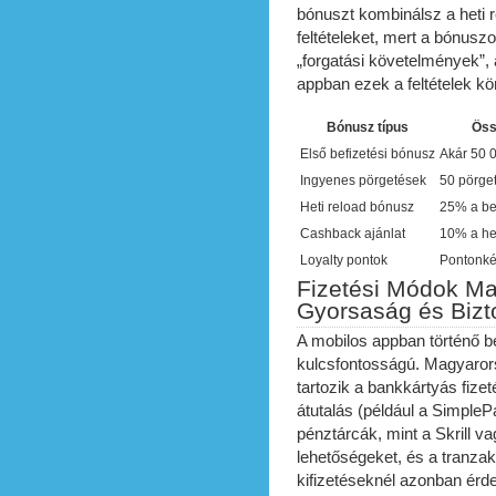
bónuszt kombinálsz a heti r
feltételeket, mert a bónus
„forgatási követelmények”, am
appban ezek a feltételek kö
Bónusz típus
Öss
Első befizetési bónusz
Akár 50 0
Ingyenes pörgetések
50 pörge
Heti reload bónusz
25% a be
Cashback ajánlat
10% a he
Loyalty pontok
Pontonkén
Fizetési Módok Ma
Gyorsaság és Biz
A mobilos appban történő b
kulcsfontosságú. Magyarors
tartozik a bankkártyás fizet
átutalás (például a SimpleP
pénztárcák, mint a Skrill v
lehetőségeket, és a tranzak
kifizetéseknél azonban érde