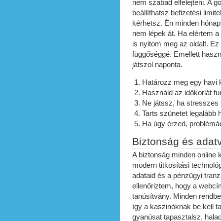
nem szabad elfelejteni. A g
beállíthatsz befizetési limit
kérhetsz. Én minden hónap 
nem lépek át. Ha elértem a
is nyitom meg az oldalt. Ez
függőséggé. Emellett haszn
játszol naponta.
Határozz meg egy havi k
Használd az időkorlát fu
Ne játssz, ha stresszes
Tarts szünetet legalább 
Ha úgy érzed, problémád
Biztonság és adat
A biztonság minden online 
modern titkosítási technoló
adataid és a pénzügyi tranz
ellenőriztem, hogy a webcí
tanúsítvány. Minden rendbe
így a kaszinóknak be kell t
gyanúsat tapasztalsz, halad