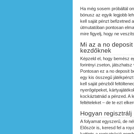
Ha még sosem próbáltál onl
bónusz az egyik legjobb leh
kell saját pénzt befizetned
útmutatóban pontosan elma
mire figyelj, hogy ne veszí
Mi az a no deposi
kezdőknek
Képzeld el, hogy bemész eg
forintnyi zseton, játszhatsz
Pontosan ez a no deposit b
egy kis összegű játékpénz
kell saját pénzből feltölten
nyerőgépeket, kártyajátékok
kockáztatnád a pénzed. A le
feltételeket – de te ezt elk
Hogyan regisztrálj
A folyamat egyszerű, de né
Először is, keresd fel a roy