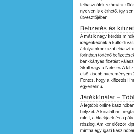
felhasználók számára külön
nyelven is elérhető, így se
útvesztőjében.
Befizetés és kifiz
A másik nagy kérdés mindi
idegenkednek a külföldi val
árfolyamkockázat elriaszth
forintban történő befizetés
bankkártyás fizetést válasz
Skrill vagy a Neteller. A ki
első kisebb nyereményem 2
Fontos, hogy a kifizetési li
egyértelmű.
Játékkínálat – Tö
A legtöbb online kaszinóba
helyzet. A kínálatban megtal
rulett, a blackjack és a pók
részleg. Amikor először kipr
mintha egy igazi kaszinóba