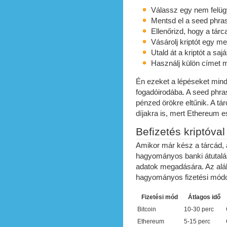
Válassz egy nem felüg
Mentsd el a seed phrase
Ellenőrizd, hogy a tár
Vásárolj kriptót egy m
Utald át a kriptót a sa
Használj külön címet m
Én ezeket a lépéseket mind
fogadóirodába. A seed phrase
pénzed örökre eltűnik. A tárc
díjakra is, mert Ethereum 
Befizetés kriptóval
Amikor már kész a tárcád, 
hagyományos banki átutalás
adatok megadására. Az alább
hagyományos fizetési módo
Fizetési mód
Átlagos idő
Bitcoin
10-30 perc
Ethereum
5-15 perc