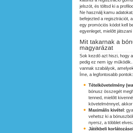
kattints a regisztráció go
jelszót, és töltsd ki a profi
Ne használj kamu adatokat,
befejezted a regisztrációt,
egy promóciós kódot kell be
egyenleget, mielőtt játszani
Mit takarnak a bón
magyarázat
Sok kezdő azt hiszi, hogy 
pedig ez nem így működik.
vannak szabályok, amelyeke
Íme, a legfontosabb pontok:
Tételkövetelmény (wa
bónusz összegét meghat
tenned, mielőtt kivenn
követelménnyel, akkor 3
Maximális kivétel
: gy
vehetsz ki a bónuszból. 
nyersz, a többlet elves
Játékbeli korlátozáso