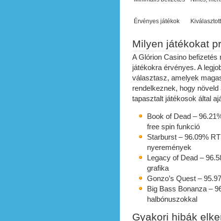
Érvényes játékok
Kiválasztot
Milyen játékokat p
A Glórion Casino befizetés 
játékokra érvényes. A legjo
választasz, amelyek magas
rendelkeznek, hogy növeld 
tapasztalt játékosok által aj
Book of Dead – 96.21%
free spin funkció
Starburst – 96.09% RT
nyeremények
Legacy of Dead – 96.
grafika
Gonzo’s Quest – 95.9
Big Bass Bonanza – 9
halbónuszokkal
Gyakori hibák elk