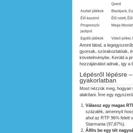
Quest
Asztali játékok
Blackjack, Eu
Élő kaszinó
Élő rulett, Él
Progresszív
Mega Moolah,
jackpot
Egyéb játékok
Videó póker,
Amint látod, a legegyszerű
gyorsak, szórakoztatóak, é
követelménybe. Kerüld a pr
hozzájárulást adnak, így a 
Lépésről lépésre –
gyakorlatban
Most nézzük meg, hogyan 
alakítani. Íme egy egyszerű
Válassz egy magas RTP
százalék, amennyit hoss
ahol az RTP 96% felett 
Starmania (97,87%).
Állíts be egy tét nagys