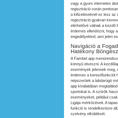
vagy a gyors internetes átu
regisztráció során pontosa
a kifizetéseknél ez lesz az
regisztráció gyakran keves
elérhetővé válnak a kezdő
érdemes ellenőrizni, hogy 
engedélyekkel, ami jelen ese
Navigáció a Fogad
Hatékony Böngés
A Fambet app menürendszere
könnyű elveszni. A kezdőla
események jelennek meg, d
érdemes a keresőfunkciót 
népszerűek a labdarúgó mér
app kínálatában megtalálod 
sportokat is. A szűrők hasz
eseményeket, például csa
Ligája mérkőzéseit. A tapa
funkció is rendelkezésre áll
szelvény elküldését.