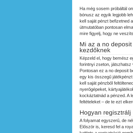
Ha még sosem próbáltál onl
bónusz az egyik legjobb leh
kell saját pénzt befizetned
útmutatóban pontosan elma
mire figyelj, hogy ne veszí
Mi az a no deposi
kezdőknek
Képzeld el, hogy bemész eg
forintnyi zseton, játszhatsz
Pontosan ez a no deposit b
egy kis összegű játékpénz
kell saját pénzből feltölten
nyerőgépeket, kártyajátékok
kockáztatnád a pénzed. A le
feltételeket – de te ezt elk
Hogyan regisztrálj
A folyamat egyszerű, de né
Először is, keresd fel a roy