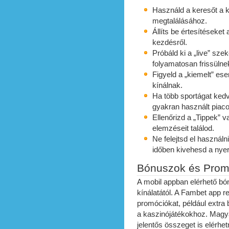
Használd a keresőt a 
megtalálásához.
Állíts be értesítéseke
kezdésről.
Próbáld ki a „live” sze
folyamatosan frissülne
Figyeld a „kiemelt” es
kínálnak.
Ha több sportágat kedve
gyakran használt piaco
Ellenőrizd a „Tippek” v
elemzéseit találod.
Ne felejtsd el használn
időben kivehesd a ny
Bónuszok és Promó
A mobil appban elérhető bó
kínálatától. A Fambet app r
promóciókat, például extra
a kaszinójátékokhoz. Magy
jelentős összeget is elérhe