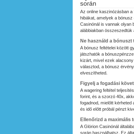
során
Az online kaszinózásban a 
hibákat, amelyek a bónusz 
Casinónál is vannak olyan 
alábbiakban összeszedtük 
Ne használd a bónuszt ti
A bónusz feltételei között 
játszhatók a bónuszpénzzel.
kizárt, mivel ezek alacson
választod, a bónusz érvény
elveszítheted.
Figyelj a fogadási köv
A wagering feltétel teljesít
forint, és a szorzó 40x, akk
fogadnod, mielőtt kérheted a
és idő előtt próbál pénzt k
Ellenőrizd a maximális t
A Glórion Casinónál általáb
során használhatsz. Ez ált