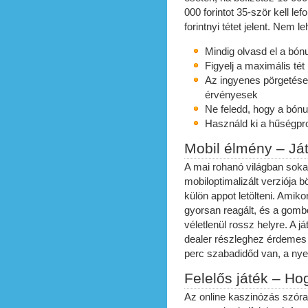
000 forintot 35-ször kell lef
forintnyi tétet jelent. Nem l
Mindig olvasd el a bónu
Figyelj a maximális té
Az ingyenes pörgetése
érvényesek
Ne feledd, hogy a bónus
Használd ki a hűségpr
Mobil élmény – Já
A mai rohanó világban sokan
mobiloptimalizált verziója 
külön appot letölteni. Amiko
gyorsan reagált, és a gomb
véletlenül rossz helyre. A j
dealer részleghez érdemes 
perc szabadidőd van, a nyer
Felelős játék – Hog
Az online kaszinózás szóra