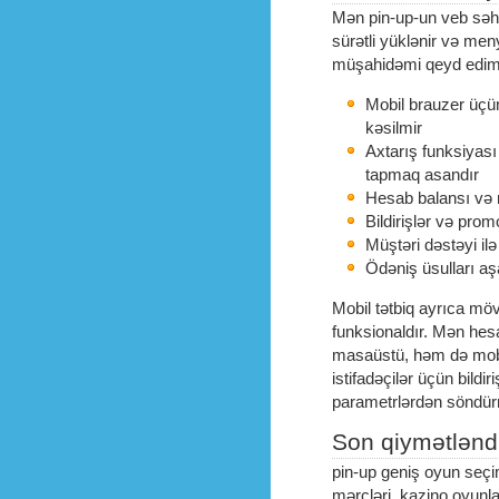
Mən pin-up-un veb səhi
sürətli yüklənir və meny
müşahidəmi qeyd edim
Mobil brauzer üçün
kəsilmir
Axtarış funksiyası 
tapmaq asandır
Hesab balansı və 
Bildirişlər və prom
Müştəri dəstəyi ilə 
Ödəniş üsulları aşa
Mobil tətbiq ayrıca m
funksionaldır. Mən hesa
masaüstü, həm də mobil 
istifadəçilər üçün bildir
parametrlərdən sönd
Son qiymətlənd
pin-up geniş oyun seçi
mərcləri, kazino oyunlar