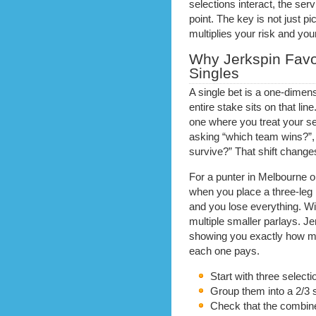
selections interact, the ser
point. The key is not just 
multiplies your risk and your
Why Jerkspin Favo
Singles
A single bet is a one-dimen
entire stake sits on that li
one where you treat your sel
asking “which team wins?”
survive?” That shift change
For a punter in Melbourne 
when you place a three-leg 
and you lose everything. Wit
multiple smaller parlays. J
showing you exactly how m
each one pays.
Start with three select
Group them into a 2/3 
Check that the combined