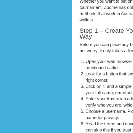
Whether you want to bet on
tournament, Zoome has opti
methods that work in Austral
wallets.
Step 1 – Create Y
Way
Before you can place any b
not worry, it only takes a f
Open your web browser a
mentioned earlier.
Look for a button that say
right corner.
Click on it, and a simple 
your full name, email a
Enter your Australian a
verify who you are, whic
Choose a username. Pick
name for privacy.
Read the terms and condi
can skip this if you trust