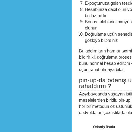
E-poçtunuza gələn təsdiq
Hesabınıza daxil olun və
bu lazımdır
Bonus tələblərini oxuyu
olunur
Doğrulama üçün sənədlər
gözləyə bilərsiniz
Bu addımların hamısı təxmin
bildirir ki, doğrulama prose
bunu normal hesab edirəm – 
üçün rahat olmaya bilər.
pin-up-da ödəniş ü
rahatdırmı?
Azərbaycanda yaşayan istif
məsələlərdən biridir. pin-up
hər bir metodun öz üstünlük
cədvəldə ən çox istifadə ol
Ödəniş üsulu