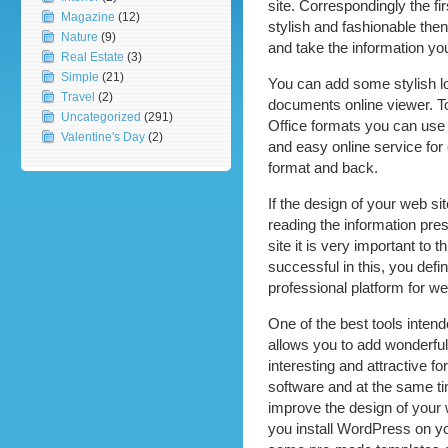
site. Correspondingly the fir
Magazine
(12)
stylish and fashionable then
Nature
(9)
and take the information you
Real Estate
(3)
Simple
(21)
You can add some stylish lo
Travel
(2)
documents online viewer. T
Uncategorized
(291)
Office formats you can us
Valentine's Day
(2)
and easy online service fo
format and back.
If the design of your web sit
reading the information pr
site it is very important to t
successful in this, you defin
professional platform for we
One of the best tools intend
allows you to add wonderful 
interesting and attractive fo
software and at the same tim
improve the design of your
you install WordPress on you