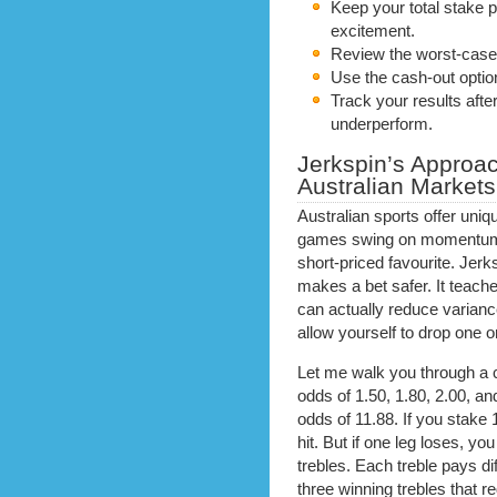
Keep your total stake pr
excitement.
Review the worst-case 
Use the cash-out option
Track your results afte
underperform.
Jerkspin’s Approac
Australian Markets
Australian sports offer uniq
games swing on momentum, 
short-priced favourite. Jer
makes a bet safer. It teach
can actually reduce varianc
allow yourself to drop one or
Let me walk you through a 
odds of 1.50, 1.80, 2.00, a
odds of 11.88. If you stake
hit. But if one leg loses, y
trebles. Each treble pays dif
three winning trebles that re