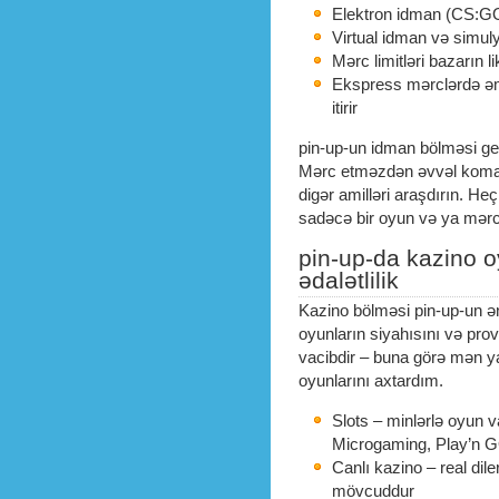
Elektron idman (CS:GO
Virtual idman və simuly
Mərc limitləri bazarın li
Ekspress mərclərdə əm
itirir
pin-up-un idman bölməsi gen
Mərc etməzdən əvvəl komand
digər amilləri araşdırın. He
sadəcə bir oyun və ya mərc 
pin-up-da kazino o
ədalətlilik
Kazino bölməsi pin-up-un ən
oyunların siyahısını və prov
vacibdir – buna görə mən ya
oyunlarını axtardım.
Slots – minlərlə oyun v
Microgaming, Play’n GO
Canlı kazino – real dile
mövcuddur