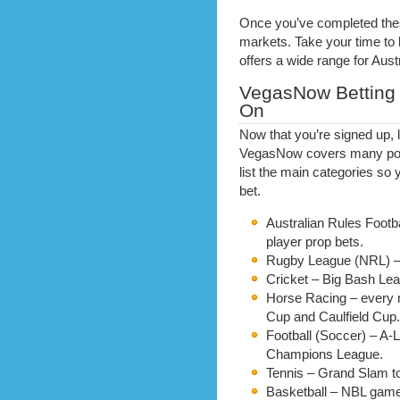
Once you’ve completed these
markets. Take your time t
offers a wide range for Austr
VegasNow Betting
On
Now that you’re signed up, le
VegasNow covers many popul
list the main categories so
bet.
Australian Rules Footba
player prop bets.
Rugby League (NRL) – h
Cricket – Big Bash Lea
Horse Racing – every m
Cup and Caulfield Cup.
Football (Soccer) – A-
Champions League.
Tennis – Grand Slam 
Basketball – NBL games