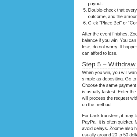
payout.
Double-check that everyt
outcome, and the amoun
Click “Place Bet” or “Con
After the event finishes, Z
balance if you win. You can 
lose, do not worry. It happe
can afford to lose.
Step 5 – Withdraw
When you win, you will want
simple as depositing. Go to
Choose the same payment me
is usually fastest. Enter t
will process the request wi
on the method.
For bank transfers, it may t
PayPal, it is often quicker.
avoid delays. Zoome also 
usually around 20 to 50 doll