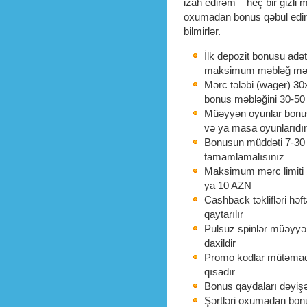
izah edirəm – heç bir gizli
oxumadan bonus qəbul edirlə
bilmirlər.
İlk depozit bonusu ad
maksimum məbləğ məh
Mərc tələbi (wager) 30
bonus məbləğini 30-50 
Müəyyən oyunlar bonus 
və ya masa oyunlarıdır
Bonusun müddəti 7-30 
tamamlamalısınız
Maksimum mərc limiti b
ya 10 AZN
Cashback təklifləri həft
qaytarılır
Pulsuz spinlər müəyyən 
daxildir
Promo kodlar mütəmadi 
qısadır
Bonus qaydaları dəyişə 
Şərtləri oxumadan bonu