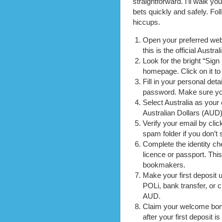
straightforward. I’ll walk y
bets quickly and safely. Fol
hiccups.
Open your preferred we
this is the official Austra
Look for the bright “Sign 
homepage. Click on it to 
Fill in your personal det
password. Make sure your
Select Australia as your
Australian Dollars (AUD) 
Verify your email by cli
spam folder if you don’t s
Complete the identity ch
licence or passport. This
bookmakers.
Make your first deposit 
POLi, bank transfer, or 
AUD.
Claim your welcome bonu
after your first deposit i