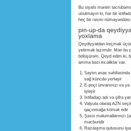
Bu siyahı mənim təcrübəm
unutmayın ki, hər bir istifad
heç bir rəsmi nümayəndəsi d
pin-up-da qeydiyy
yoxlama
Qeydiyyatdan keçmək üçün 
yetirmək lazımdır. Mən bu p
bölüşürəm. Qeyd edim ki, bu
amma bəzi incəliklər var.
Saytın əsas səhifəsində
sağ küncdə yerləşir
E-poçt ünvanınızı və ya t
işləyir
İstifadəçi adı və şifrə ya
Valyuta olaraq AZN seçi
qaçınmağa kömək edir
Şəxsi məlumatlarınızı (a
məcburidir
Razılaşma qutusunu işar